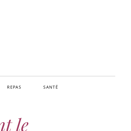
ne.com
REPAS
SANTÉ
t le