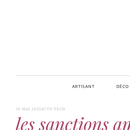
ALLER
AU
CONTENU
Stclo
ARTISANT
DÉCO
30 MAI 2025
ACTU TECH
les sanctions a