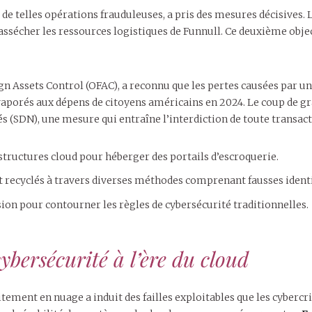
 de telles opérations frauduleuses, a pris des mesures décisives.
ssécher les ressources logistiques de Funnull. Ce deuxième object
eign Assets Control (OFAC), a reconnu que les pertes causées par u
aporés aux dépens de citoyens américains en 2024. Le coup de grâc
és (SDN), une mesure qui entraîne l’interdiction de toute transac
astructures cloud pour héberger des portails d’escroquerie.
nt recyclés à travers diverses méthodes comprenant fausses ident
sion pour contourner les règles de cybersécurité traditionnelles.
ybersécurité à l’ère du cloud
tement en nuage a induit des failles exploitables que les cybercri