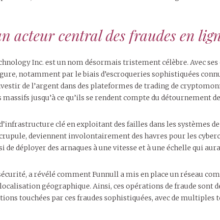
 acteur central des fraudes en lig
nology Inc. est un nom désormais tristement célèbre. Avec ses o
rgure, notamment par le biais d’escroqueries sophistiquées conn
investir de l’argent dans des plateformes de trading de cryptomonna
ts massifs jusqu’à ce qu’ils se rendent compte du détournement de
d’infrastructure clé en exploitant des failles dans les systèm
scrupule, deviennent involontairement des havres pour les cyber
e déployer des arnaques à une vitesse et à une échelle qui aurai
rsécurité, a révélé comment Funnull a mis en place un réseau com
ocalisation géographique. Ainsi, ces opérations de fraude sont dé
 nations touchées par ces fraudes sophistiquées, avec de multiple