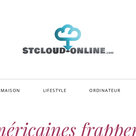
ud-onli
 MAISON
LIFESTYLE
ORDINATEUR
méricaines frappen