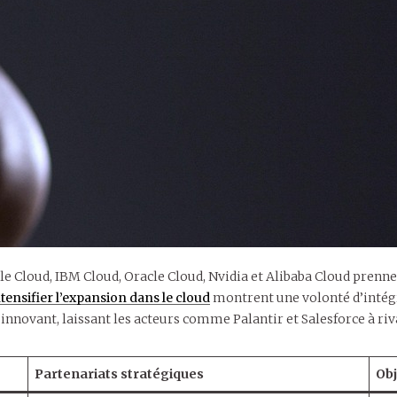
e Cloud, IBM Cloud, Oracle Cloud, Nvidia et Alibaba Cloud prenn
tensifier l’expansion dans le cloud
montrent une volonté d’intégre
 innovant, laissant les acteurs comme Palantir et Salesforce à riv
Partenariats stratégiques
Obj