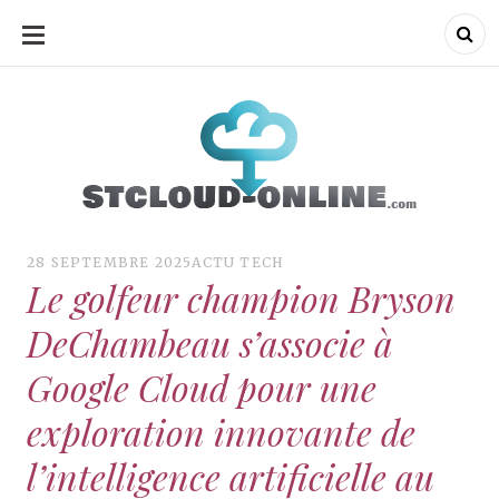
ALLER
AU
CONTENU
ud-onli
28 SEPTEMBRE 2025
ACTU TECH
Le golfeur champion Bryson
DeChambeau s’associe à
Google Cloud pour une
exploration innovante de
l’intelligence artificielle au