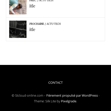
PRÉC.
ACTU TECH
itle
PROCHAINE
ACTU TECH
itle
CONTACT
© Stcloud-online.com –
Fièrement propulsé par WordPress
-
Theme: Silk Lite by
Pixelgrade
.