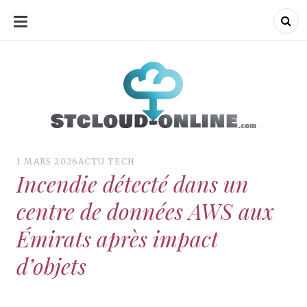
ALLER
AU
CONTENU
ud-onli
1 MARS 2026
ACTU TECH
Incendie détecté dans un
centre de données AWS aux
Émirats après impact
d’objets