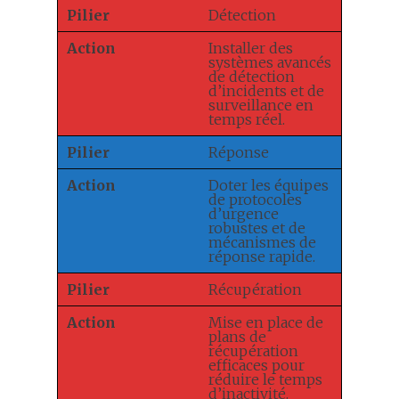
Pilier
Détection
Action
Installer des
systèmes avancés
de détection
d’incidents et de
surveillance en
temps réel.
Pilier
Réponse
Action
Doter les équipes
de protocoles
d’urgence
robustes et de
mécanismes de
réponse rapide.
Pilier
Récupération
Action
Mise en place de
plans de
récupération
efficaces pour
réduire le temps
d’inactivité.